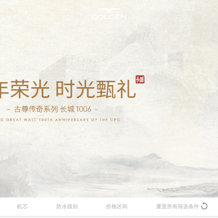
新资讯
所有腕表
售后维修
加入古尊
明星合作
男士腕表
腕表养护
商务合作
海洋
机芯
防水级别
价格区间
重置所有筛选条件