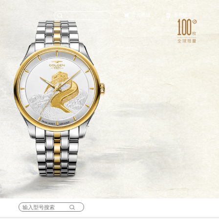
官方商城
语言版本
天猫旗舰店
English
京东旗舰店
中文(简体)
科考
女士腕表
社会责任