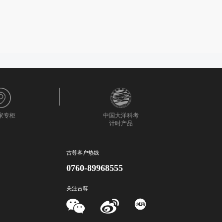
0家专柜
中国大洋科考
计时产品
古尊客户热线
0760-89968555
关注古尊