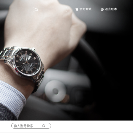
官方商城
语言版本
天猫旗舰店
English
京东旗舰店
中文(简体)
科考
女士腕表
社会责任