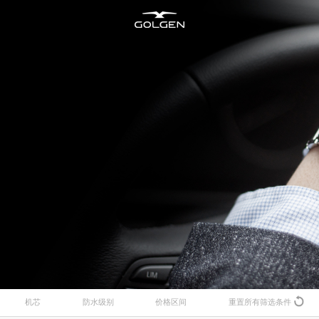
新资讯
所有腕表
售后维修
加入古尊
明星合作
男士腕表
腕表养护
商务合作
海洋
机芯
防水级别
价格区间
重置所有筛选条件