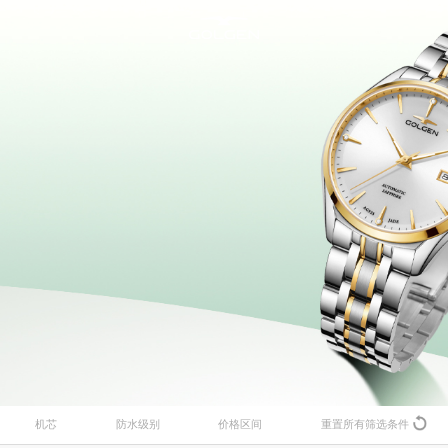
新资讯
所有腕表
售后维修
加入古尊
明星合作
男士腕表
腕表养护
商务合作
海洋
机芯
防水级别
价格区间
重置所有筛选条件