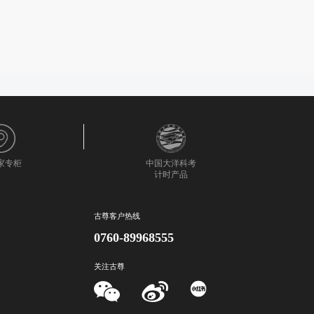
0家专柜
中国大洋科考
计时产品
古尊客户热线
0760-89968555
关注古尊