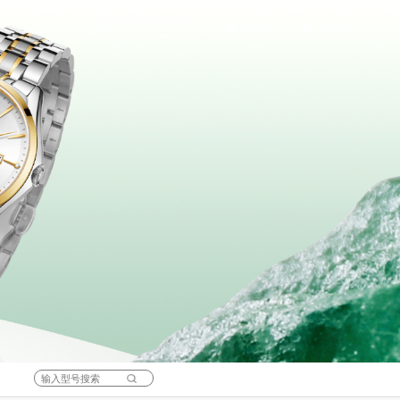
官方商城
语言版本
天猫旗舰店
English
京东旗舰店
中文(简体)
科考
女士腕表
社会责任