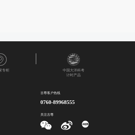
0家专柜
中国大洋科考
计时产品
古尊客户热线
0760-89968555
关注古尊