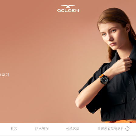
新资讯
所有腕表
售后维修
加入古尊
明星合作
男士腕表
腕表养护
商务合作
海洋
机芯
防水级别
价格区间
重置所有筛选条件