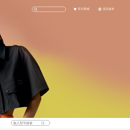
官方商城
语言版本
天猫旗舰店
English
京东旗舰店
中文(简体)
科考
女士腕表
社会责任