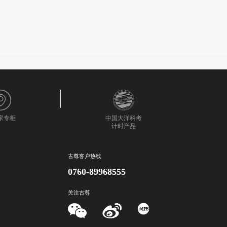
0家专柜
中国大洋科考
计时产品
古尊客户热线
0760-89968555
关注古尊