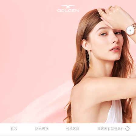
新资讯
所有腕表
售后维修
加入古尊
明星合作
男士腕表
腕表养护
商务合作
海洋
机芯
防水级别
价格区间
重置所有筛选条件