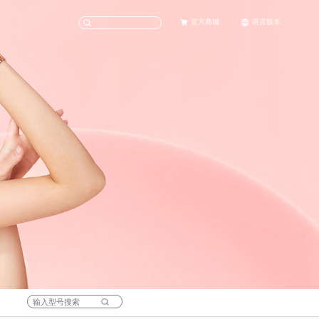
官方商城
语言版本
天猫旗舰店
English
京东旗舰店
中文(简体)
科考
女士腕表
社会责任