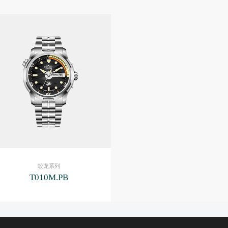
蛟龙系列
T010M.PB