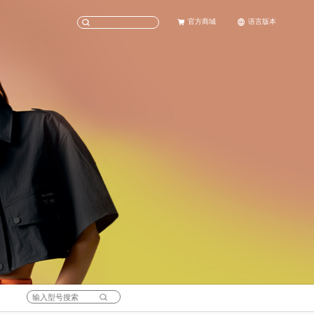
官方商城
语言版本
天猫旗舰店
English
京东旗舰店
中文(简体)
科考
女士腕表
社会责任