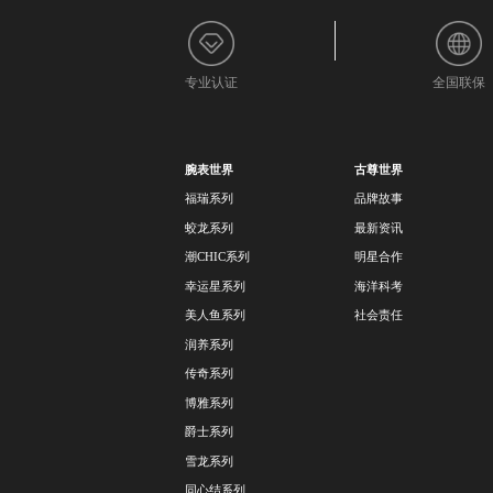
专业认证
全国联保
腕表世界
古尊世界
福瑞系列
品牌故事
蛟龙系列
最新资讯
潮CHIC系列
明星合作
幸运星系列
海洋科考
美人鱼系列
社会责任
润养系列
传奇系列
博雅系列
爵士系列
雪龙系列
同心结系列