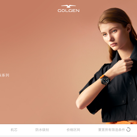
新资讯
所有腕表
售后维修
加入古尊
明星合作
男士腕表
腕表养护
商务合作
海洋
机芯
防水级别
价格区间
重置所有筛选条件