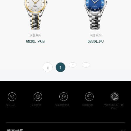
润养系列
润养系列
6830L.VGS
6830L.PU
2
»
«
1
专业认证
全国联保
专享尊贵护理
2000家专柜
中国大洋科考 计时
产品