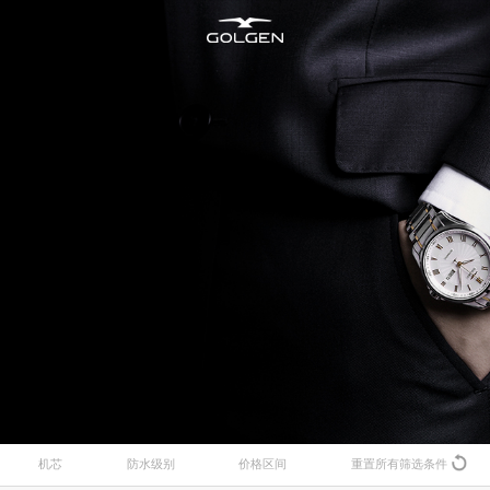
新资讯
所有腕表
售后维修
加入古尊
明星合作
男士腕表
腕表养护
商务合作
海洋
机芯
防水级别
价格区间
重置所有筛选条件