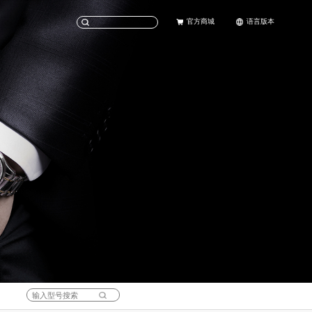
官方商城
语言版本
天猫旗舰店
English
京东旗舰店
中文(简体)
科考
女士腕表
社会责任