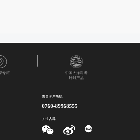
0家专柜
中国大洋科考
计时产品
古尊客户热线
0760-89968555
关注古尊